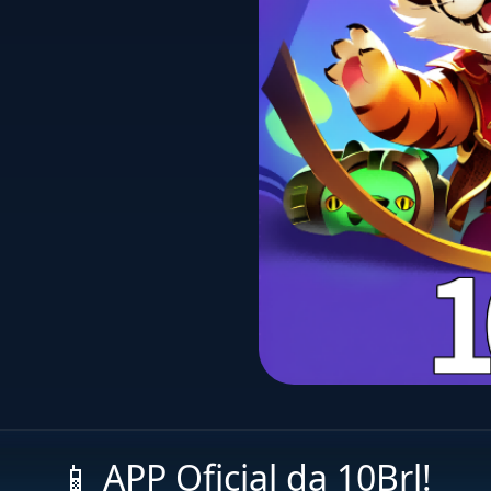
📱 APP Oficial da 10Brl!