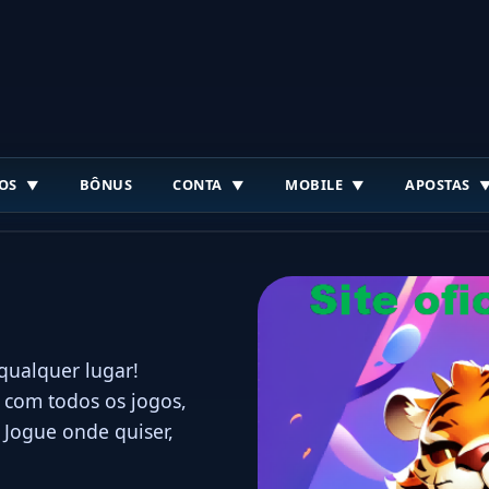
OS
BÔNUS
CONTA
MOBILE
APOSTAS
 qualquer lugar!
 com todos os jogos,
 Jogue onde quiser,