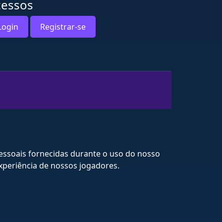
cessos
Login
Registrar-se
essoais fornecidas durante o uso do nosso
experiência de nossos jogadores.