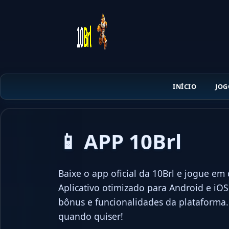
INÍCIO
JOG
📱 APP 10Brl
Baixe o app oficial da 10Brl e jogue em
Aplicativo otimizado para Android e iOS
bônus e funcionalidades da plataforma.
quando quiser!