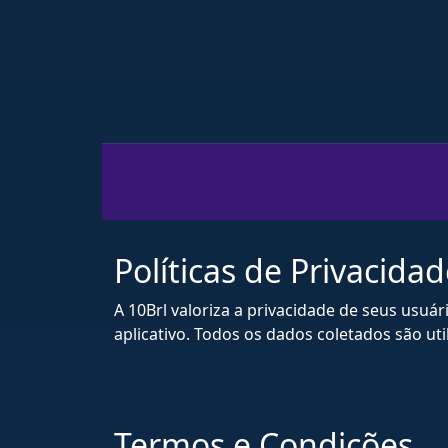
Políticas de Privacida
A 10Brl valoriza a privacidade de seus usu
aplicativo. Todos os dados coletados são ut
Termos e Condições