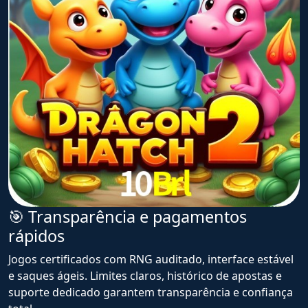
🎯 Transparência e pagamentos
rápidos
Jogos certificados com RNG auditado, interface estável
e saques ágeis. Limites claros, histórico de apostas e
suporte dedicado garantem transparência e confiança