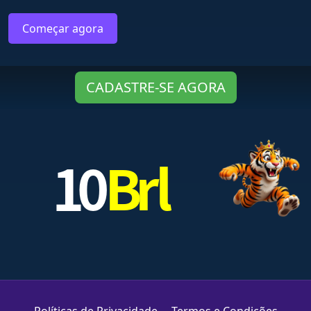
Começar agora
CADASTRE-SE AGORA