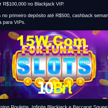
r R$100,000 no Blackjack VIP.
% no primeiro depósito até R$500, cashback seman
a para VIPs.
ning Roulette, Infinite Blackjack e Baccarat Squee