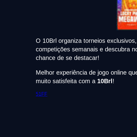
O 10Brl organiza torneios exclusivo
competições semanais e descubra no
chance de se destacar!
Melhor experiência de jogo online qu
muito satisfeita com a
10Brl
!
51FF