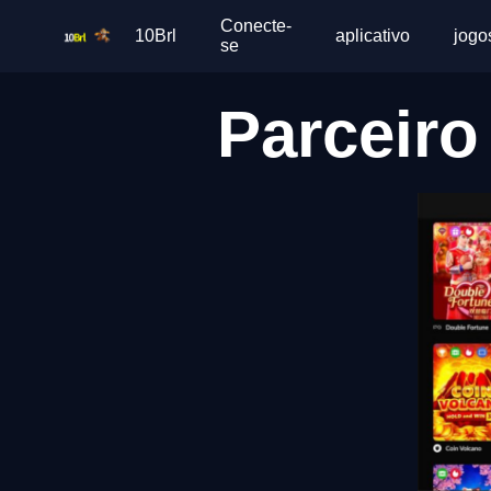
Conecte-
10Brl
aplicativo
jogo
se
Parceiro