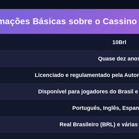
rmações Básicas sobre o Cassino 
10Brl
Quase dez ano
Licenciado e regulamentado pela Autor
Disponível para jogadores do Brasil e
Português, Inglês, Espan
Real Brasileiro (BRL) e vária