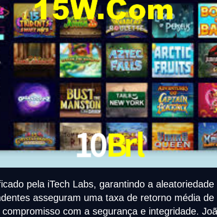
icado pela iTech Labs, garantindo a aleatoriedade 
ndentes asseguram uma taxa de retorno média de 
promisso com a segurança e integridade. João P