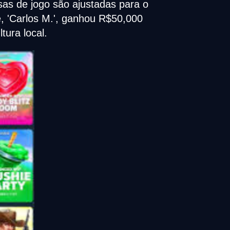
sas de jogo são ajustadas para o
e, 'Carlos M.', ganhou R$50,000
ura local.