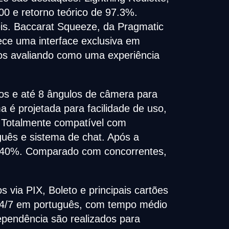
00 e retorno teórico de 97.3%.
veis. Baccarat Squeeze, da Pragmatic
ce uma interface exclusiva em
ros avaliando como uma experiência
os e até 8 ângulos de câmera para
 é projetada para facilidade de uso,
 Totalmente compatível com
guês e sistema de chat. Após a
ou 40%. Comparado com concorrentes,
 via PIX, Boleto e principais cartões
a 24/7 em português, com tempo médio
ependência são realizados para