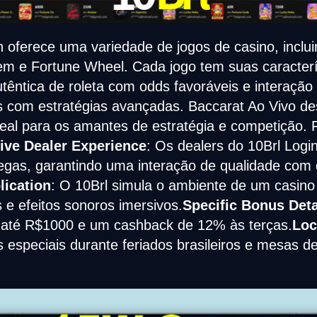
n oferece uma variedade de jogos de casino, incluin
em e Fortune Wheel. Cada jogo tem suas caracterís
utêntica de roleta com odds favoráveis e interação
 com estratégias avançadas. Baccarat Ao Vivo dest
deal para os amantes de estratégia e competição.
ive Dealer Experience
: Os dealers do 10Brl Login
egas, garantindo uma interação de qualidade co
lication
: O 10Brl simula o ambiente de um casino
 e efeitos sonoros imersivos.
Specific Bonus Deta
 até R$1000 e um cashback de 12% às terças.
Loc
especiais durante feriados brasileiros e mesas de