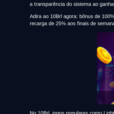
a transparência do sistema ao ganha
Adira ao 10Brl agora: bônus de 100
recarga de 25% aos finais de seman
No 10Brl, jogos populares como Light