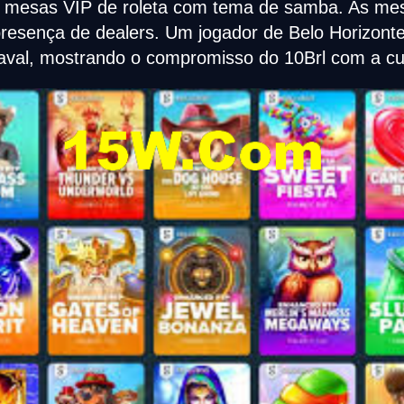
indo mesas VIP de roleta com tema de samba. As me
a presença de dealers. Um jogador de Belo Horizont
val, mostrando o compromisso do 10Brl com a cult