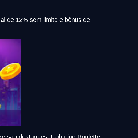
al de 12% sem limite e bônus de
ze são destaques. Lightning Roulette,