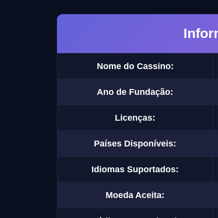
Info
Nome do Cassino:
Ano de Fundação:
Licenças:
Países Disponíveis:
Idiomas Suportados:
Moeda Aceita: