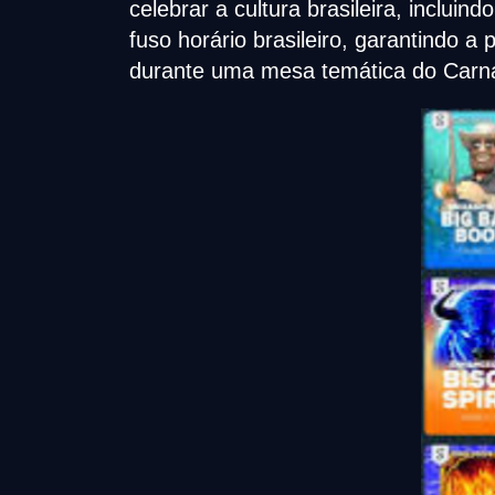
celebrar a cultura brasileira, inclu
fuso horário brasileiro, garantindo 
durante uma mesa temática do Carna