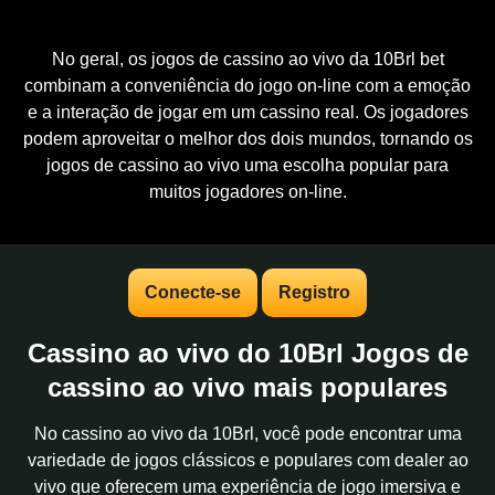
No geral, os jogos de cassino ao vivo da 10Brl bet
combinam a conveniência do jogo on-line com a emoção
e a interação de jogar em um cassino real. Os jogadores
podem aproveitar o melhor dos dois mundos, tornando os
jogos de cassino ao vivo uma escolha popular para
muitos jogadores on-line.
Conecte-se
Registro
Cassino ao vivo do 10Brl Jogos de
cassino ao vivo mais populares
No cassino ao vivo da 10Brl, você pode encontrar uma
variedade de jogos clássicos e populares com dealer ao
vivo que oferecem uma experiência de jogo imersiva e