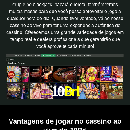
crupiê no blackjack, bacará e roleta, também temos
muitas mesas para que você possa aproveitar o jogo a
qualquer hora do dia. Quando tiver vontade, vá ao nosso
cassino ao vivo para ter uma experiência autêntica de
cassino. Oferecemos uma grande variedade de jogos em
tempo real e dealers profissionais que garantirão que
você aproveite cada minuto!
Vantagens de jogar no cassino ao