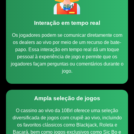
Interação em tempo real
Os jogadores podem se comunicar diretamente com
os dealers ao vivo por meio de um recurso de bate-
papo. Essa interação em tempo real dá um toque
pessoal à experiência de jogo e permite que os
jogadores façam perguntas ou comentários durante o
jogo.
Ampla seleção de jogos
O cassino ao vivo da 10Brl oferece uma seleção
diversificada de jogos com crupiê ao vivo, incluindo
os favoritos clássicos como Blackjack, Roleta e
Bacará, bem como jogos exclusivos como Sic Bo e