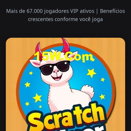
Mais de 67.000 jogadores VIP ativos | Benefícios
crescentes conforme você joga