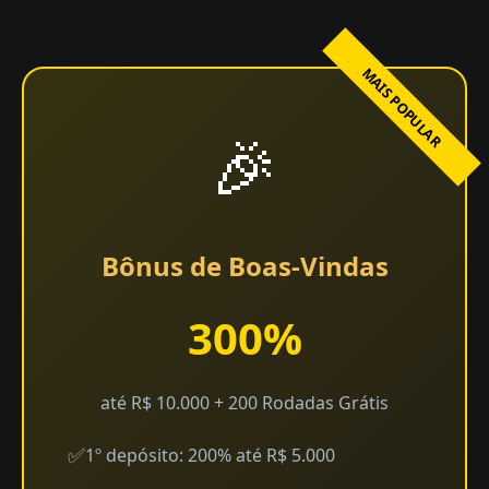
🎉
Bônus de Boas-Vindas
300%
até R$ 10.000 + 200 Rodadas Grátis
1º depósito: 200% até R$ 5.000