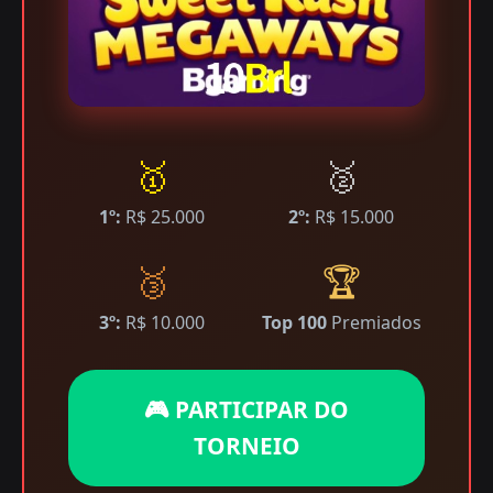
🥇
🥈
1º:
R$ 25.000
2º:
R$ 15.000
🥉
🏆
3º:
R$ 10.000
Top 100
Premiados
🎮 PARTICIPAR DO
TORNEIO