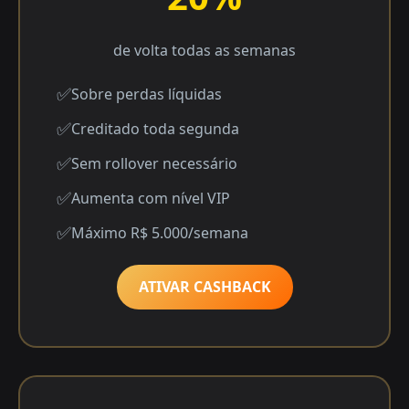
de volta todas as semanas
Sobre perdas líquidas
Creditado toda segunda
Sem rollover necessário
Aumenta com nível VIP
Máximo R$ 5.000/semana
ATIVAR CASHBACK