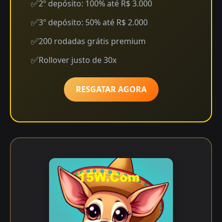
2º depósito: 100% até R$ 3.000
3º depósito: 50% até R$ 2.000
200 rodadas grátis premium
Rollover justo de 30x
RESGATAR AGORA