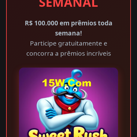
SEMANAL
R$ 100.000 em prêmios toda
semana!
Participe gratuitamente e
concorra a prêmios incríveis