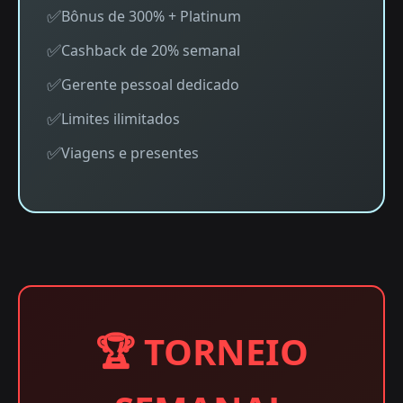
Bônus de 300% + Platinum
Cashback de 20% semanal
Gerente pessoal dedicado
Limites ilimitados
Viagens e presentes
🏆 TORNEIO