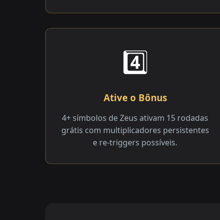
4️⃣
Ative o Bônus
4+ símbolos de Zeus ativam 15 rodadas
grátis com multiplicadores persistentes
e re-triggers possíveis.