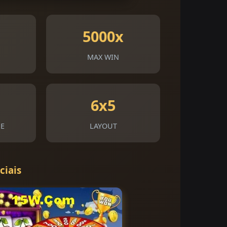
5000x
MAX WIN
6x5
DE
LAYOUT
ciais