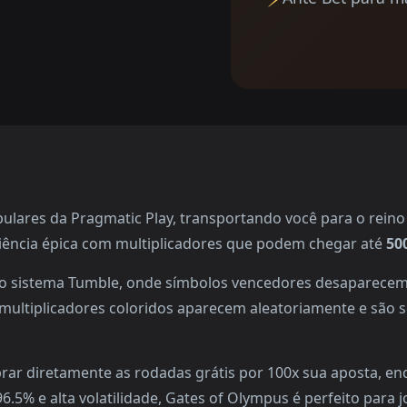
pulares da Pragmatic Play, transportando você para o rei
riência épica com multiplicadores que podem chegar até
50
 sistema Tumble, onde símbolos vencedores desaparecem p
multiplicadores coloridos aparecem aleatoriamente e são 
ar diretamente as rodadas grátis por 100x sua aposta, e
6.5% e alta volatilidade, Gates of Olympus é perfeito pa