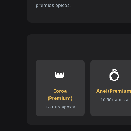
prêmios épicos.
👑
💍
Coroa
Anel (Premium
(Premium)
10-50x aposta
12-100x aposta