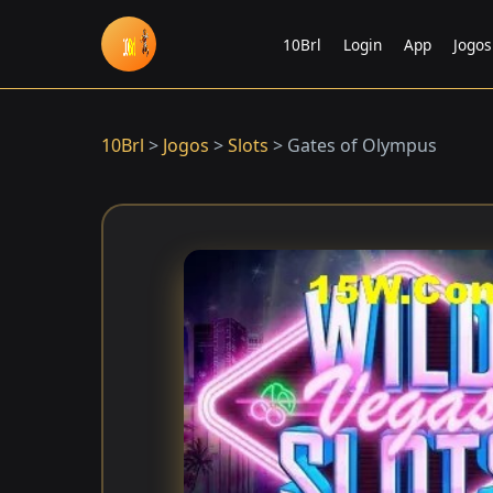
10Brl
Login
App
Jogos
10Brl
>
Jogos
>
Slots
> Gates of Olympus