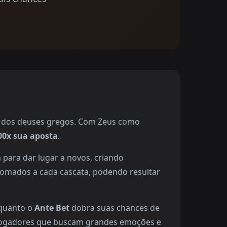
no dos deuses gregos. Com Zeus como
00x sua aposta
.
ara dar lugar a novos, criando
somados a cada cascata, podendo resultar
nquanto o
Ante Bet
dobra suas chances de
ra jogadores que buscam grandes emoções e