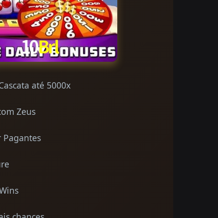
Cascata até 5000x
com Zeus
r Pagantes
ure
 Wins
ais chances