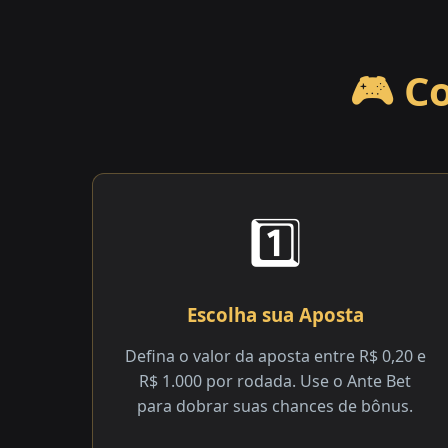
🎮 C
1️⃣
Escolha sua Aposta
Defina o valor da aposta entre R$ 0,20 e
R$ 1.000 por rodada. Use o Ante Bet
para dobrar suas chances de bônus.