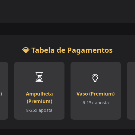
💎 Tabela de Pagamentos
⏳
🏺
)
Ampulheta
Vaso (Premium)
(Premium)
6-15x aposta
8-25x aposta