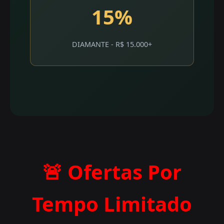
15%
DIAMANTE - R$ 15.000+
🚨 Ofertas Por
Tempo Limitado