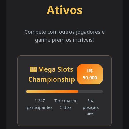
Ativos
Compete com outros jogadores e
ganhe prêmios incríveis!
🎰 Mega Slots
R$
50.000
Championship
1.247
Termina em
Sua
participantes
5 dias
posição:
#89