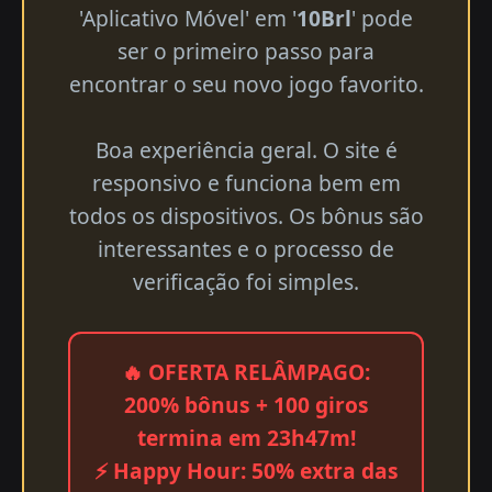
'Aplicativo Móvel' em '
10Brl
' pode
ser o primeiro passo para
encontrar o seu novo jogo favorito.
Boa experiência geral. O site é
responsivo e funciona bem em
todos os dispositivos. Os bônus são
interessantes e o processo de
verificação foi simples.
🔥 OFERTA RELÂMPAGO:
200% bônus + 100 giros
termina em 23h47m!
⚡ Happy Hour: 50% extra das