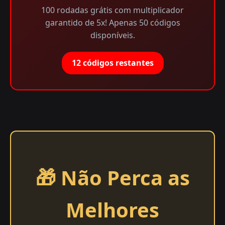
100 rodadas grátis com multiplicador
garantido de 5x! Apenas 50 códigos
disponíveis.
12 códigos restantes
🎁 Não Perca as
Melhores