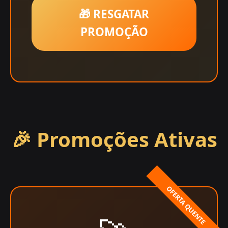
🎁 RESGATAR
PROMOÇÃO
🎉 Promoções Ativas