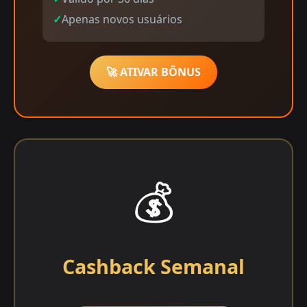
Apenas novos usuários
🚀 ATIVAR BÔNUS
💰
Cashback Semanal